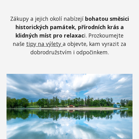
Zákupy a jejich okolí nabízejí
bohatou směsici
historických památek, přírodních krás a
klidných míst pro relaxac
i. Prozkoumejte
naše
tipy na výlety
a objevte, kam vyrazit za
dobrodružstvím i odpočinkem.