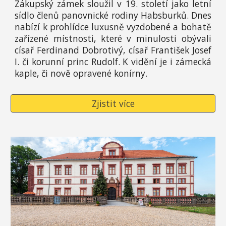
Zákupský zámek sloužil v 19. století jako letní
sídlo členů panovnické rodiny Habsburků. Dnes
nabízí k prohlídce luxusně vyzdobené a bohatě
zařízené místnosti, které v minulosti obývali
císař Ferdinand Dobrotivý, císař František Josef
I. či korunní princ Rudolf. K vidění je i zámecká
kaple, či nově opravené konírny.
Zjistit více