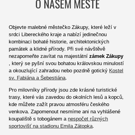
O NAŠEM MĚSTĚ
Objevte malebné městečko Zákupy, které leží v
srdci Libereckého kraje a nabízí jedinečnou
kombinaci bohaté historie, architektonických
památek a klidné přírody. Při své návštěvě
nezapomeňte zavítat na majestátní
zámek Zákupy
, který se pyšní svou bohatou královskou minulostí
a okouzlující zahradou nebo pozdně gotický
Kostel
sv. Fabiána a Šebestiána
.
Pro milovníky přírody jsou zde krásné turistické
trasy, které vás zavedou do okolních lesů a kopců,
kde můžete zažít pravou atmosféru českého
venkova. Zapomenout nesmíme ani na vyhlášené
koupaliště s tobogánem a
nespočet různých
sportovišť na stadionu Emila Zátopka
.