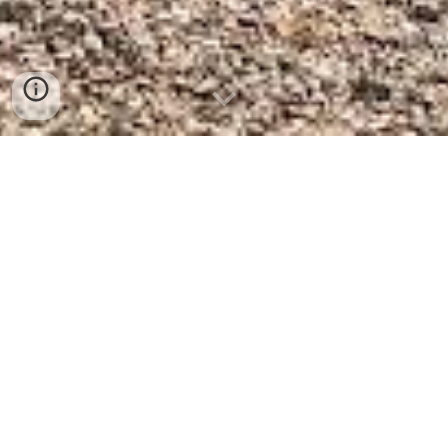
Kamenný most
V roce 1849 byl postaven kamenný most přes Svitavu u
morového hřbitova. Byly na něm umístěny tři sochy světců
a železný kříž s klekátkem. Po zničení sochy sv. Petra byl
na jejím místě v roce 2012 odhalen Kříž smíření mezi
Čechy a sudetskými Němci.
Samotný most si zachoval
své kouzlo a stojí za návštěvu.
Kamenný most se sochami